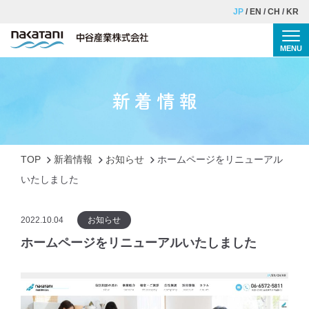
JP
EN
CH
KR
MENU
Togg
TOP
新着情報
個別相談の流れ
事業紹介
TOP
新着情報
お知らせ
ホームページをリニューアル
理念・ご挨拶
いたしました
会社概要
2022.10.04
お知らせ
採用情報
ホームページをリニューアルいたしました
コラム
お問い合わせ