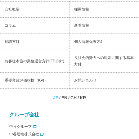
会社概要
採用情報
コラム
新着情報
勧誘⽅針
個⼈情報保護⽅針
反社会的勢⼒への対応に関する基本
お客様本位の業務運営⽅針(FD⽅針)
⽅針
重要業績評価指標（KPI）
お問い合わせ
JP
EN
CH
KR
グループ会社
中谷グループ
中谷運輸株式会社