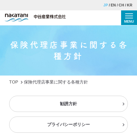
JP
EN
CH
KR
MENU
Togg
TOP
保険代理店事業に関する各
個別相談の流れ
種⽅針
事業紹介
理念・ご挨拶
TOP
保険代理店事業に関する各種⽅針
会社概要
勧誘方針
採用情報
コラム
プライバシーポリシー
お問い合わせ