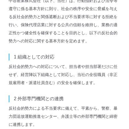
中谷産業株式会社（以下、当社）は、行動指針および法令等
遵守に係る基本方針に則り、社会の秩序や安全に脅威を与え
る反社会的勢力と関係遮断および不当要求等に対する拒絶を
行い、保険代理店業に対する公共の信頼を維持し、業務の適
正性かつ健全性を確保することを目的とし、以下の反社会的
勢力への対応に関する基本方針を定めます。
1
組織としての対応
反社会的勢力への対応について、担当者や担当部署だけに任
せず、経営陣以下組織として対応し、当社の全役職員（非正
規雇用者・派遣社員含む）の安全を確保します。
2
外部専⾨機関との連携
反社会的勢力による不当要求に備えて、平素から、警察、暴
力団追放運動推進センター、弁護士等の外部専門機関と綿密
に連携します。