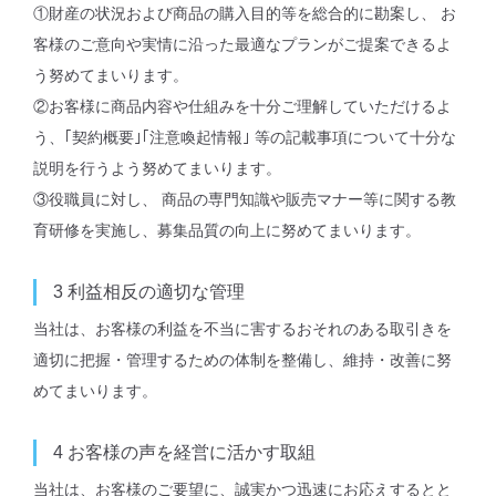
①財産の状況および商品の購⼊⽬的等を総合的に勘案し、 お
客様のご意向や実情に沿った最適なプランがご提案できるよ
う努めてまいります。
②お客様に商品内容や仕組みを⼗分ご理解していただけるよ
う、｢契約概要｣｢注意喚起情報｣ 等の記載事項について⼗分な
説明を⾏うよう努めてまいります。
③役職員に対し、 商品の専⾨知識や販売マナー等に関する教
育研修を実施し、募集品質の向上に努めてまいります。
3
利益相反の適切な管理
当社は、お客様の利益を不当に害するおそれのある取引きを
適切に把握・管理するための体制を整備し、維持・改善に努
めてまいります。
4
お客様の声を経営に活かす取組
当社は、お客様のご要望に、誠実かつ迅速にお応えするとと