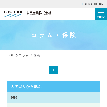
JP
EN
CH
KR
MENU
Togg
TOP
コラム・保険
個別相談の流れ
事業紹介
TOP
コラム
保険
理念・ご挨拶
会社概要
1
採用情報
カテゴリから選ぶ
コラム
保険
お問い合わせ