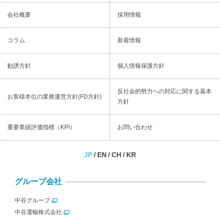
会社概要
採用情報
コラム
新着情報
勧誘⽅針
個⼈情報保護⽅針
反社会的勢⼒への対応に関する基本
お客様本位の業務運営⽅針(FD⽅針)
⽅針
重要業績評価指標（KPI）
お問い合わせ
JP
EN
CH
KR
グループ会社
中谷グループ
中谷運輸株式会社